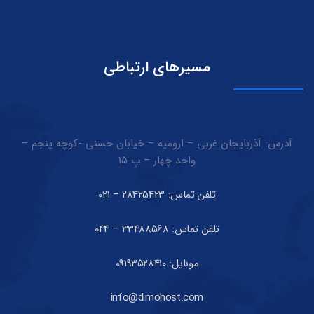
مسیرهای ارتباطی
آدرس: آذربایجان غربی – ارومیه – خیابان حسنی -کوچه پنجم –
واحد چهار – پ 15
تلفن تماس: 28425423 – 021
تلفن تماس: 33488568 – 044
موبایل: 09193528410
info@dimohost.com