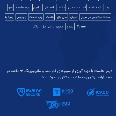
وب
ثبت دامنه
ثبت دامنه ملی
دامنه
دامنه ملی
دامین
دیمو هاست
سئو
ساخت دیتابیس در سیپنل
سیپنل
سی پنل
هاست
وب هاست
وردپرس
ورود به
Cpanel
پسورد
پسورد در سی پنل
پلاگین
دیمو هاست با بهره گیری از سرورهای قدرتمند و مانیتورینگ 24ساعته در
صدد ارائه بهترین خدمات به مشتریان خود است.