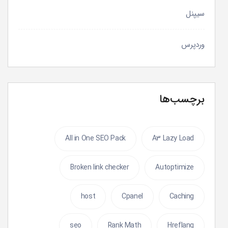
سیپنل
وردپرس
برچسب‌ها
All in One SEO Pack
A3 Lazy Load
Broken link checker
Autoptimize
host
Cpanel
Caching
seo
Rank Math
Hreflang