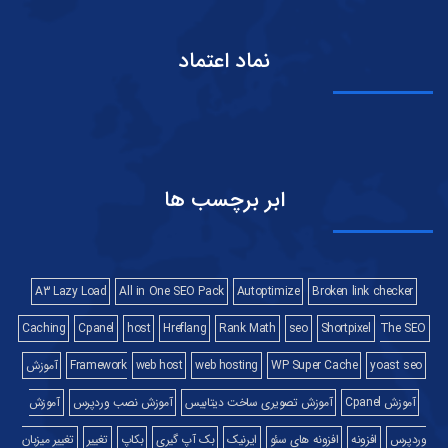
نماد اعتماد
ابر برچسب ها
A3 Lazy Load
All in One SEO Pack
Autoptimize
Broken link checker
Caching
Cpanel
host
Hreflang
Rank Math
seo
Shortpixel
The SEO
yoast seo
WP Super Cache
web hosting
web host
Framework
آموزش
آموزش Cpanel
آموزش تصویری ساخت دیتابیس
آموزش نصب وردپرس
آموزش
وردپرس
افزونه
افزونه های سئو
ایرنیک
بک آپ گیری
بکاپ
تغییر
تغییر میزبان