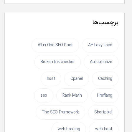
برچسب‌ها
All in One SEO Pack
A3 Lazy Load
Broken link checker
Autoptimize
host
Cpanel
Caching
seo
Rank Math
Hreflang
The SEO Framework
Shortpixel
web hosting
web host