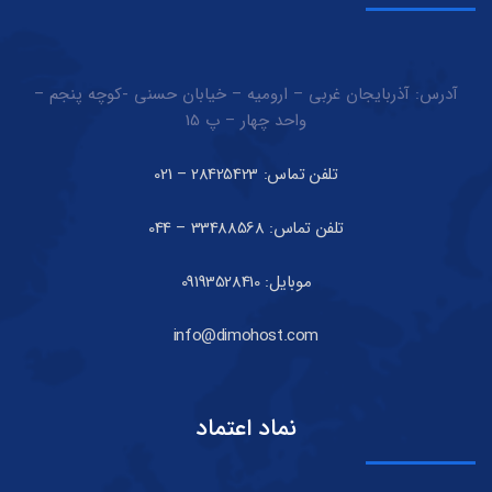
آدرس: آذربایجان غربی – ارومیه – خیابان حسنی -کوچه پنجم –
واحد چهار – پ 15
تلفن تماس: 28425423 – 021
تلفن تماس: 33488568 – 044
موبایل: 09193528410
info@dimohost.com
نماد اعتماد