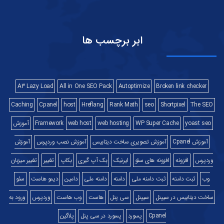
ابر برچسب ها
A3 Lazy Load
All in One SEO Pack
Autoptimize
Broken link checker
Caching
Cpanel
host
Hreflang
Rank Math
seo
Shortpixel
The SEO
yoast seo
WP Super Cache
web hosting
web host
Framework
آموزش
آموزش Cpanel
آموزش تصویری ساخت دیتابیس
آموزش نصب وردپرس
آموزش
وردپرس
افزونه
افزونه های سئو
ایرنیک
بک آپ گیری
بکاپ
تغییر
تغییر میزبان
وب
ثبت دامنه
ثبت دامنه ملی
دامنه
دامنه ملی
دامین
دیمو هاست
سئو
ساخت دیتابیس در سیپنل
سیپنل
سی پنل
هاست
وب هاست
وردپرس
ورود به
Cpanel
پسورد
پسورد در سی پنل
پلاگین