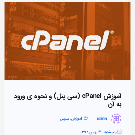
آموزش cPanel (سی پنل) و نحوه ی ورود
به آن
admin
آموزش
,
سیپنل
پنجشنبه - 3 بهمن 1398