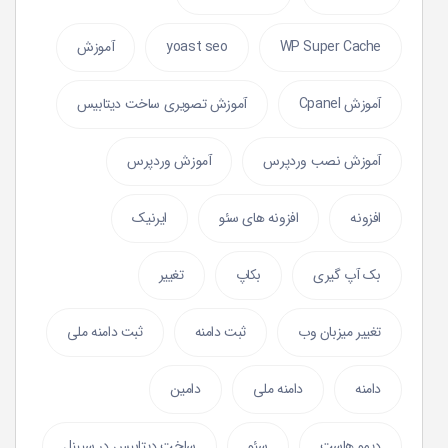
WP Super Cache
yoast seo
آموزش
آموزش Cpanel
آموزش تصویری ساخت دیتابیس
آموزش نصب وردپرس
آموزش وردپرس
افزونه
افزونه های سئو
ایرنیک
بک آپ گیری
بکاپ
تغییر
تغییر میزبان وب
ثبت دامنه
ثبت دامنه ملی
دامنه
دامنه ملی
دامین
دیمو هاست
سئو
ساخت دیتابیس در سیپنل