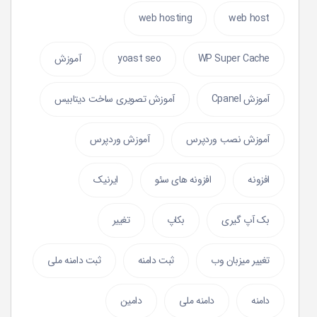
web hosting
web host
WP Super Cache
yoast seo
آموزش
آموزش Cpanel
آموزش تصویری ساخت دیتابیس
آموزش نصب وردپرس
آموزش وردپرس
افزونه
افزونه های سئو
ایرنیک
بک آپ گیری
بکاپ
تغییر
تغییر میزبان وب
ثبت دامنه
ثبت دامنه ملی
دامنه
دامنه ملی
دامین