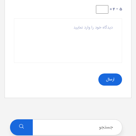
5 − 4 =