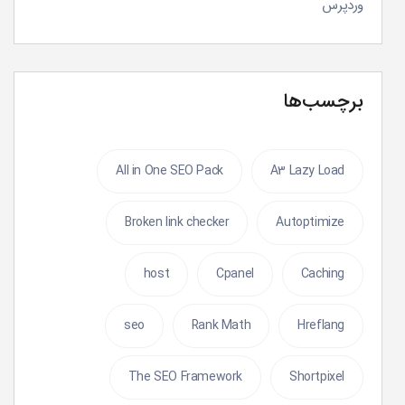
وردپرس
برچسب‌ها
All in One SEO Pack
A3 Lazy Load
Broken link checker
Autoptimize
host
Cpanel
Caching
seo
Rank Math
Hreflang
The SEO Framework
Shortpixel