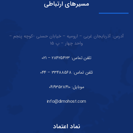
مسیرهای ارتباطی
آدرس: آذربایجان غربی – ارومیه – خیابان حسنی -کوچه پنجم –
واحد چهار – پ 15
تلفن تماس: 28425423 – 021
تلفن تماس: 33488568 – 044
موبایل: 09193528410
info@dimohost.com
نماد اعتماد