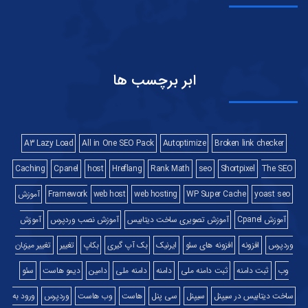
ابر برچسب ها
A3 Lazy Load
All in One SEO Pack
Autoptimize
Broken link checker
Caching
Cpanel
host
Hreflang
Rank Math
seo
Shortpixel
The SEO
yoast seo
WP Super Cache
web hosting
web host
Framework
آموزش
آموزش Cpanel
آموزش تصویری ساخت دیتابیس
آموزش نصب وردپرس
آموزش
وردپرس
افزونه
افزونه های سئو
ایرنیک
بک آپ گیری
بکاپ
تغییر
تغییر میزبان
وب
ثبت دامنه
ثبت دامنه ملی
دامنه
دامنه ملی
دامین
دیمو هاست
سئو
ساخت دیتابیس در سیپنل
سیپنل
سی پنل
هاست
وب هاست
وردپرس
ورود به