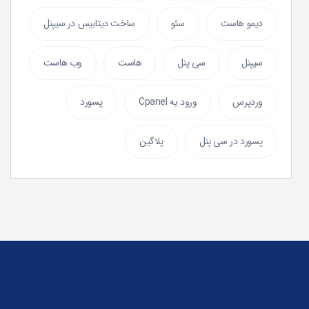
دیمو هاست
سئو
ساخت دیتابیس در سیپنل
سیپنل
سی پنل
هاست
وب هاست
وردپرس
ورود به Cpanel
پسورد
پسورد در سی پنل
پلاگین