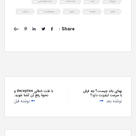
ایرنیک
ثبت
ثبت دامنه
ثبت دامنه ملی
دامنه
دامنه .ir
دیمو
دیمو هاست
مدارک
Share :
پهنای باند چیست؟ چه فرقی
با علت خطای deceptive و
با سرعت اینترنت دارد؟
نحوۀ رفع آن آشنا شوید.
نوشته بعد
نوشته قبل