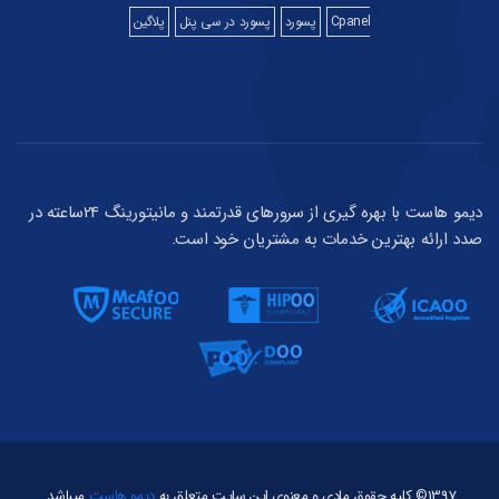
Cpanel
پسورد
پسورد در سی پنل
پلاگین
دیمو هاست با بهره گیری از سرورهای قدرتمند و مانیتورینگ 24ساعته در
صدد ارائه بهترین خدمات به مشتریان خود است.
1397© کلیه حقوق مادی و معنوی این سایت متعلق به
دیمو هاست
میباشد.