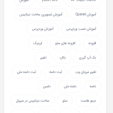
WP Super Cache
yoast seo
آموزش
آموزش Cpanel
آموزش تصویری ساخت دیتابیس
آموزش نصب وردپرس
آموزش وردپرس
افزونه
افزونه های سئو
ایرنیک
بک آپ گیری
بکاپ
تغییر
تغییر میزبان وب
ثبت دامنه
ثبت دامنه ملی
دامنه
دامنه ملی
دامین
دیمو هاست
سئو
ساخت دیتابیس در سیپنل