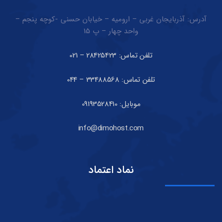
آدرس: آذربایجان غربی – ارومیه – خیابان حسنی -کوچه پنجم –
واحد چهار – پ 15
تلفن تماس: 28425423 – 021
تلفن تماس: 33488568 – 044
موبایل: 09193528410
info@dimohost.com
نماد اعتماد