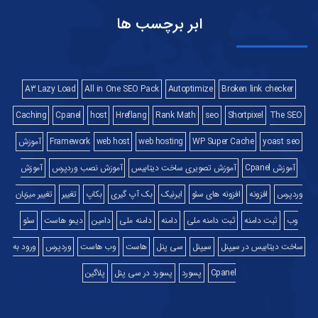
ابر برچسب ها
A3 Lazy Load
All in One SEO Pack
Autoptimize
Broken link checker
Caching
Cpanel
host
Hreflang
Rank Math
seo
Shortpixel
The SEO
yoast seo
WP Super Cache
web hosting
web host
Framework
آموزش
آموزش Cpanel
آموزش تصویری ساخت دیتابیس
آموزش نصب وردپرس
آموزش
وردپرس
افزونه
افزونه های سئو
ایرنیک
بک آپ گیری
بکاپ
تغییر
تغییر میزبان
وب
ثبت دامنه
ثبت دامنه ملی
دامنه
دامنه ملی
دامین
دیمو هاست
سئو
ساخت دیتابیس در سیپنل
سیپنل
سی پنل
هاست
وب هاست
وردپرس
ورود به
Cpanel
پسورد
پسورد در سی پنل
پلاگین