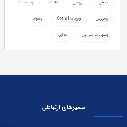
سیپنل
سی پنل
هاست
وب هاست
وردپرس
ورود به Cpanel
پسورد
پسورد در سی پنل
پلاگین
مسیرهای ارتباطی