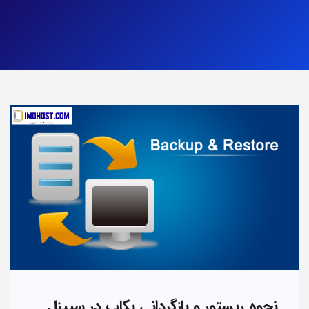
نحوه ریستور و بازگردانی بکاپ در سیپنل