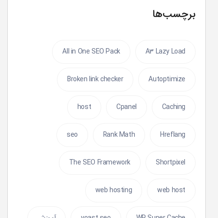
برچسب‌ها
All in One SEO Pack
A3 Lazy Load
Broken link checker
Autoptimize
host
Cpanel
Caching
seo
Rank Math
Hreflang
The SEO Framework
Shortpixel
web hosting
web host