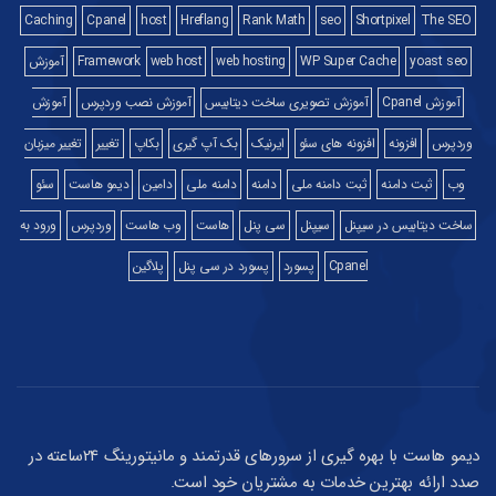
Caching
Cpanel
host
Hreflang
Rank Math
seo
Shortpixel
The SEO
yoast seo
WP Super Cache
web hosting
web host
Framework
آموزش
آموزش Cpanel
آموزش تصویری ساخت دیتابیس
آموزش نصب وردپرس
آموزش
وردپرس
افزونه
افزونه های سئو
ایرنیک
بک آپ گیری
بکاپ
تغییر
تغییر میزبان
وب
ثبت دامنه
ثبت دامنه ملی
دامنه
دامنه ملی
دامین
دیمو هاست
سئو
ساخت دیتابیس در سیپنل
سیپنل
سی پنل
هاست
وب هاست
وردپرس
ورود به
Cpanel
پسورد
پسورد در سی پنل
پلاگین
دیمو هاست با بهره گیری از سرورهای قدرتمند و مانیتورینگ 24ساعته در
صدد ارائه بهترین خدمات به مشتریان خود است.