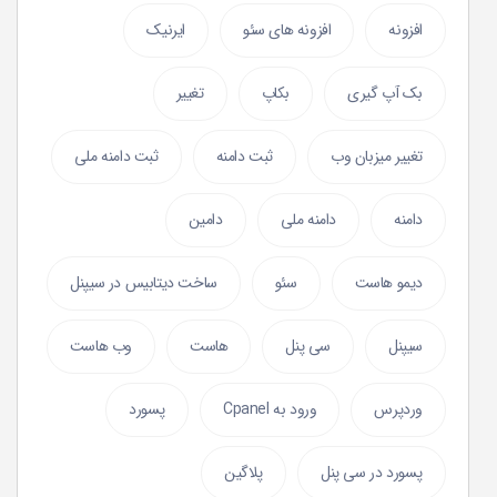
افزونه
افزونه های سئو
ایرنیک
بک آپ گیری
بکاپ
تغییر
تغییر میزبان وب
ثبت دامنه
ثبت دامنه ملی
دامنه
دامنه ملی
دامین
دیمو هاست
سئو
ساخت دیتابیس در سیپنل
سیپنل
سی پنل
هاست
وب هاست
وردپرس
ورود به Cpanel
پسورد
پسورد در سی پنل
پلاگین