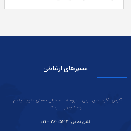
مسیرهای ارتباطی
آدرس: آذربایجان غربی – ارومیه – خیابان حسنی -کوچه پنجم –
واحد چهار – پ 15
تلفن تماس: 28425423 – 021