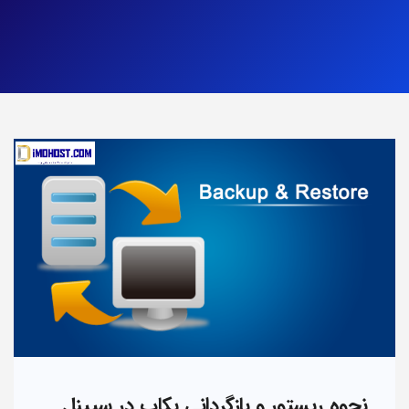
نحوه ریستور و بازگردانی بکاپ در سیپنل