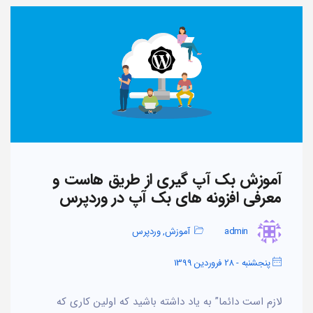
آموزش بک آپ گیری از طریق هاست و
معرفی افزونه های بک آپ در وردپرس
admin
آموزش
,
وردپرس
پنجشنبه - 28 فروردین 1399
لازم است دائما” به یاد داشته باشید که اولین کاری که