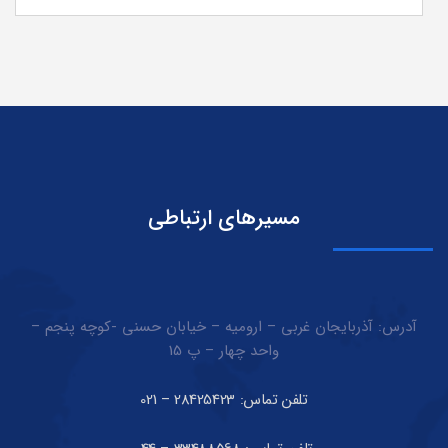
مسیرهای ارتباطی
آدرس: آذربایجان غربی – ارومیه – خیابان حسنی -کوچه پنجم –
واحد چهار – پ 15
تلفن تماس: 28425423 – 021