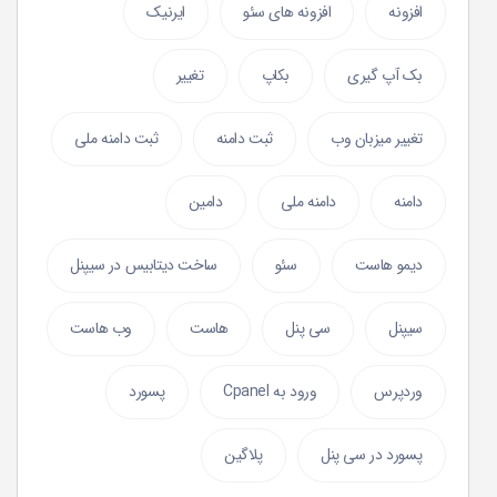
افزونه
افزونه های سئو
ایرنیک
بک آپ گیری
بکاپ
تغییر
تغییر میزبان وب
ثبت دامنه
ثبت دامنه ملی
دامنه
دامنه ملی
دامین
دیمو هاست
سئو
ساخت دیتابیس در سیپنل
سیپنل
سی پنل
هاست
وب هاست
وردپرس
ورود به Cpanel
پسورد
پسورد در سی پنل
پلاگین