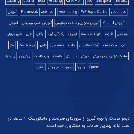
Caching
Cpanel
host
Hreflang
Rank Math
seo
Shortpixel
The SEO
yoast seo
WP Super Cache
web hosting
web host
Framework
آموزش
آموزش Cpanel
آموزش تصویری ساخت دیتابیس
آموزش نصب وردپرس
آموزش
وردپرس
افزونه
افزونه های سئو
ایرنیک
بک آپ گیری
بکاپ
تغییر
تغییر میزبان
وب
ثبت دامنه
ثبت دامنه ملی
دامنه
دامنه ملی
دامین
دیمو هاست
سئو
ساخت دیتابیس در سیپنل
سیپنل
سی پنل
هاست
وب هاست
وردپرس
ورود به
Cpanel
پسورد
پسورد در سی پنل
پلاگین
دیمو هاست با بهره گیری از سرورهای قدرتمند و مانیتورینگ 24ساعته در
صدد ارائه بهترین خدمات به مشتریان خود است.