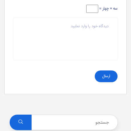
سه × چهار =