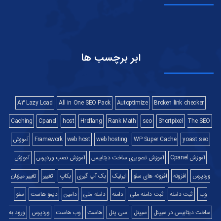
ابر برچسب ها
A3 Lazy Load
All in One SEO Pack
Autoptimize
Broken link checker
Caching
Cpanel
host
Hreflang
Rank Math
seo
Shortpixel
The SEO
yoast seo
WP Super Cache
web hosting
web host
Framework
آموزش
آموزش Cpanel
آموزش تصویری ساخت دیتابیس
آموزش نصب وردپرس
آموزش
وردپرس
افزونه
افزونه های سئو
ایرنیک
بک آپ گیری
بکاپ
تغییر
تغییر میزبان
وب
ثبت دامنه
ثبت دامنه ملی
دامنه
دامنه ملی
دامین
دیمو هاست
سئو
ساخت دیتابیس در سیپنل
سیپنل
سی پنل
هاست
وب هاست
وردپرس
ورود به