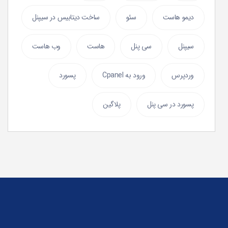
دیمو هاست
سئو
ساخت دیتابیس در سیپنل
سیپنل
سی پنل
هاست
وب هاست
وردپرس
ورود به Cpanel
پسورد
پسورد در سی پنل
پلاگین