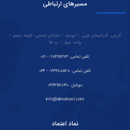
مسیرهای ارتباطی
آدرس: آذربایجان غربی – ارومیه – خیابان حسنی -کوچه پنجم –
واحد چهار – پ 15
تلفن تماس: 28425423 – 021
تلفن تماس: 33488568 – 044
موبایل: 09193528410
info@dimohost.com
نماد اعتماد