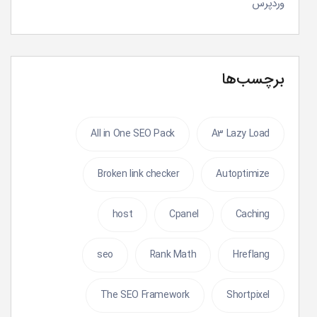
وردپرس
برچسب‌ها
All in One SEO Pack
A3 Lazy Load
Broken link checker
Autoptimize
host
Cpanel
Caching
seo
Rank Math
Hreflang
The SEO Framework
Shortpixel