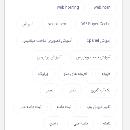
web hosting
web host
WP Super Cache
yoast seo
آموزش
آموزش Cpanel
آموزش تصویری ساخت دیتابیس
آموزش نصب وردپرس
آموزش وردپرس
افزونه
افزونه های سئو
ایرنیک
بک آپ گیری
بکاپ
تغییر
تغییر میزبان وب
ثبت دامنه
ثبت دامنه ملی
دامنه
دامنه ملی
دامین